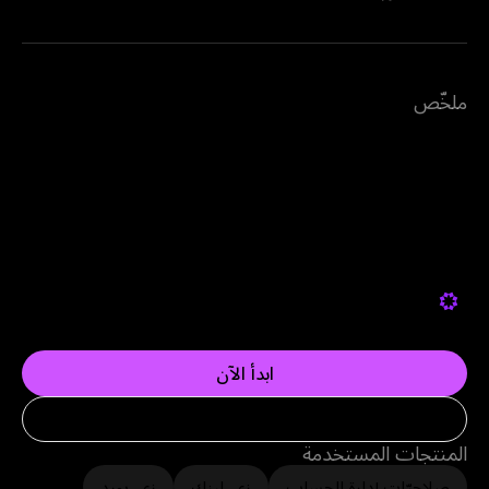
ملخّص
استعانت شركة "The Property" - وهي شركة استشارات
عقارية في دبي - بشركة زينة لتسهيل عمليات الدفع
والمعاملات. وخلال عام، فضّل 80% من عملاء The
Property الدفع من خلال زينة.
ابدأ الآن
حدد موعد للعرض التوضيحي
المنتجات المستخدمة
صلاحيّات إدارة الحساب
زي_لينك
زي_بورد