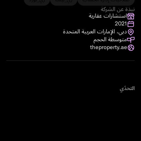
نبذة عن الشركة
استشارات عقارية
النشاط التجاري
2021
تأسست في
دبي، الإمارات العربية المتحدة
الموقع
متوسطة الحجم
الحجم
theproperty.ae
التحدّي
الانطلاق في سوق مازال يعتمد على
أدوات قديمة
في اللحظة التي قرّر فيها توماس فوسيت وشريكه رومال
إطلاق شركة The Property، كان يمتلكان حافزاً واحداً وهو