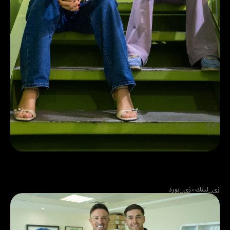
قصة نجاح في مجال توفير السيولة النقدية:
كيف نجحت شركة "Eat&Slim" في التوسّع
بأعمالها في دبي بالاعتماد على زينة.
زي_لينك
⬩
زي_بورد