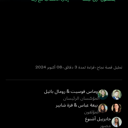
قصة نجاح في مجال
العقارات: كيف نجحت
شركة "The Property"
في تحسين رضا عملائها
بالاعتماد على زينة!
تحليل قصة نجاح
⬩
قراءة لمدة 3 دقائق
⬩
08 أكتوبر 2024
توماس فوسيت & رومال باتيل
المؤسّسان الرئيسان
ربيعة عباس & فزة شابير
المؤلفون
جابرييل آشنوغ
مصور