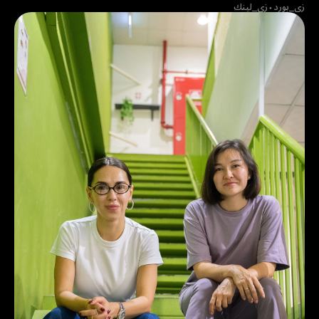
زي_بورد
⬩
زي_لينك