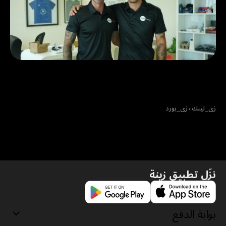
قصة نجاح في نموّ الأعمال وتطوّرها: كيف
نجحت شركة The Expat Group بتقليل
التأخير في عملية الدفع بالاعتماد على خدمة
السحب النقدي السريعة من زينة.
زي_لينك
⬩
زي_بورد
نزّل تطبيق زينة
بوابة الدفع