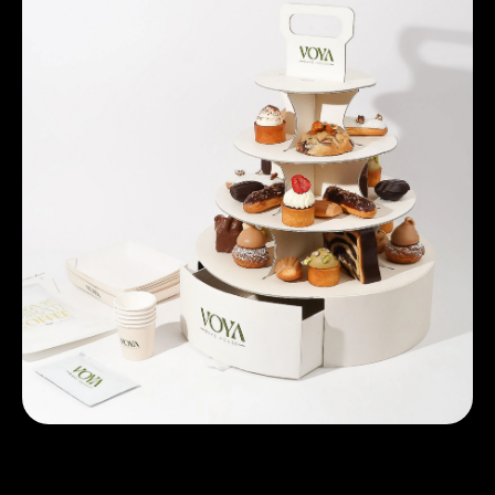
قصة نجاح في مجال النموّ السريع: كيف نجحت
شركة "Voya Bakehouse" بالتعاون مع زينة
لتعزيز نموّ أعمالها في فترة وجيزة.