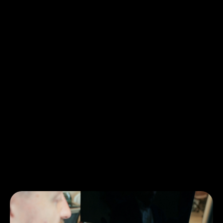
كان التحدّي الذي واجهه توماس فوسيت ورومال، السبب
في التوجّه للبحث عن أفضل الحلول، الأمر الذي أوصلهما
إلى زينة، يقول "توماس";لقد فكرت كثيراً في الأمر- يا إلهي
هذا بالتحديد ما نحتاج إليه، نحتاج العمل مع شركة مثل زينة
تجنّبنا بوابات الدفع القديمة التي تستخدم أساليب مرّ عليها
أكثر من 15 عاماً&quot;. لقد كان
قرار التحوّل لاستخدام خدمات زينة بمثابة انطلاقة محوريّة
هامة في أعمال الشركة، ففي يوم واحد فقط، تمّ دمج
خدمات زينة بسلاسة في عمليات شركةThe
Property، ممّا سمح لهم بإنشاء روابط دفع في غضون 10
ثوانٍ فقط، والحصول على النقد في غضون يومي عمل.