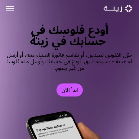
 حسابك في زينة
حوّل الفلوس لصديق، أو تقاسم فاتورة العشاء معه، أو أرسل
له هدية - بسرعة البرق. أودع في حسابك وأرسل منه فلوساً
من غير رسوم.
ابدأ الآن