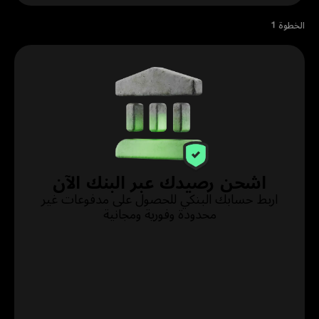
الخطوة 1
افتح تطبيق زينة، وادخل إلى رصيدك، واضغط على «إيداع فلوس»
اشحن رصيدك عبر البنك الآن
اربط حسابك البنكي للحصول على مدفوعات غير
محدودة وفورية ومجانية