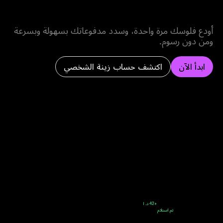
اللحظة من غير رسوم
أودع فلوسك مرة واحدة، وسدد مدفوعاتك بسهولة وبسرعة
ومن دون رسوم.
ابدأ الآن
اكتشف حساب زينة الشخصي
زينة شخصي
اليوم
من سمير
+42 د. ا
تم استلام