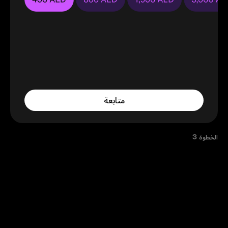
متابعة
الخطوة 3
اختر المبلغ الذي ترغب في تحويله واضغط على «تأكيد» - سيظهر
المبلغ في رصيدك فوراً