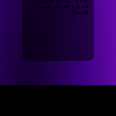
10 عملات (وتُسدَد بالدرهم
الإماراتي). اطّلع على العملات
المدعومة
أسئلة متكررة