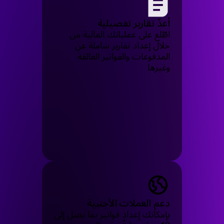
أعدّ تقارير تفصيلية
اطّلع على عملياتك المالية من
خلال إعداد تقارير شاملة عن
المدفوعات والفواتير العالقة
وغيرها
دعم العملات الأجنبية
بإمكانك إعداد فواتير بما يصل إلى