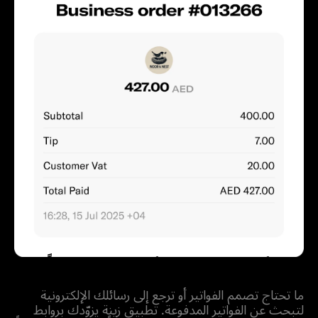
أصدر الفواتير وأرسلها إلكترونياً
ما تحتاج تصمم الفواتير أو ترجع إلى رسائلك الإلكترونية
لتبحث عن الفواتير المدفوعة. تطبيق زينة يزوّدك بروابط