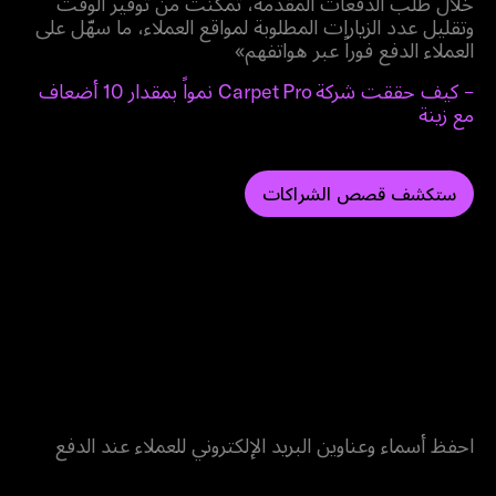
خلال طلب الدفعات المقدمة، تمكّنت من توفير الوقت
وتقليل عدد الزيارات المطلوبة لمواقع العملاء، ما سهّل على
العملاء الدفع فوراً عبر هواتفهم»
– كيف حققت شركة Carpet Pro نمواً بمقدار 10 أضعاف
مع زينة
ستكشف قصص الشراكات
و إدارة علاقات العملاء
اجمع بيانات العملاء
احفظ أسماء وعناوين البريد الإلكتروني للعملاء عند الدفع
استخرج تفاصيل المعاملات