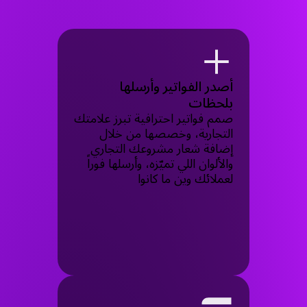
أصدر الفواتير وأرسلها
بلحظات
صمم فواتير احترافية تبرز علامتك
التجارية، وخصصها من خلال
إضافة شعار مشروعك التجاري
والألوان اللي تميّزه، وأرسلها فوراً
لعملائك وين ما كانوا