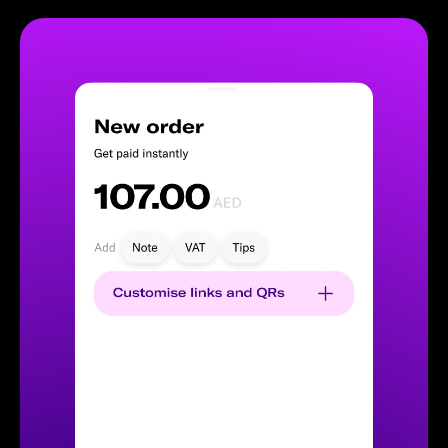
انقر على «طلب جديد» في تطبيق زينة