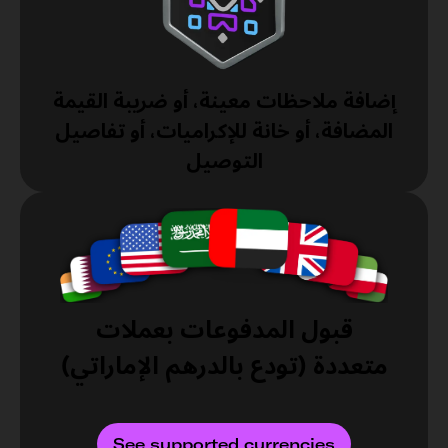
إضافة ملاحظات معينة، أو ضريبة القيمة
المضافة، أو خانة للإكراميات، أو تفاصيل
التوصيل
قبول المدفوعات بعملات
متعددة (تودع بالدرهم الإماراتي)
See supported currencies