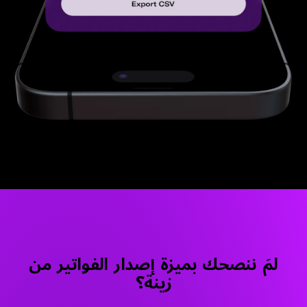
لمَ ننصحك بميزة إصدار الفواتير من
زينة؟