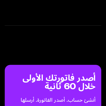
هل ممكن أستخدم ميزة فواتير زينة عبر
الجوال؟
هل توفر زينة ميزة إعداد الفواتير؟
أصدر فاتورتك الأولى
خلال 60 ثانية
أنشئ حساب. أصدر الفاتورة. أرسلها