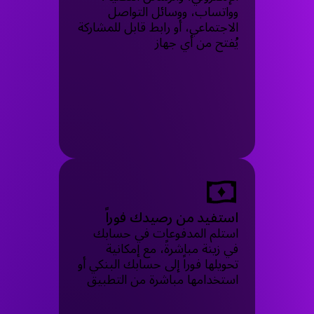
وواتساب، ووسائل التواصل
الاجتماعي، أو رابط قابل للمشاركة
يُفتح من أي جهاز
استفيد من رصيدك فوراً
استلم المدفوعات في حسابك
في زينة مباشرةً، مع إمكانية
تحويلها فوراً إلى حسابك البنكي أو
استخدامها مباشرة من التطبيق