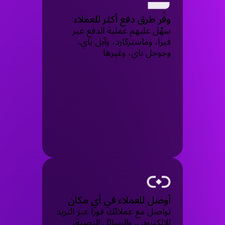
وفّر طرق دفع أكثر للعملاء
سهّل عليهم عملية الدفع عبر
فيزا، وماستركارد، وآبل باي،
وجوجل باي، وغيرها
أوصل للعملاء في أي مكان
تواصل مع عملائك فوراً عبر البريد
الإلكتروني، والرسائل النصية،