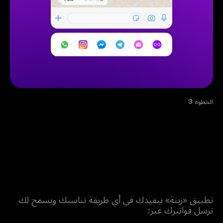
الخطوة 3
شارك رابط الدفع الخاص مع أي شخص من خلال واتساب، أو
رسالة نصية، أو البريد الإلكتروني، أو عبر أي وسيلة أخرى
شارك فواتيرك بالطريقة اللي تعجبك
تطبيق «زينة» بيفيدك في أي طريقة تناسبك ويسمح لك
ترسل فواتيرك عبر: