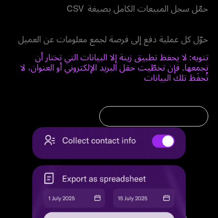
حمّل سجل المبيعات الكامل بصيغة CSV
ادعم نظام إدارة علاقات العملاء لديك
حوّل كل عملية دفع إلى فرصة لجمع معلومات عن العميل
تنويه: لا يحفظ تطبيق زينة إلا البيانات التي تختار أن
تجمعها. فإن تخطّيت حقل البريد الإلكتروني أو العنوان، لا
تُحفَظ تلك البيانات
حدد موعد للعرض التوضيحي