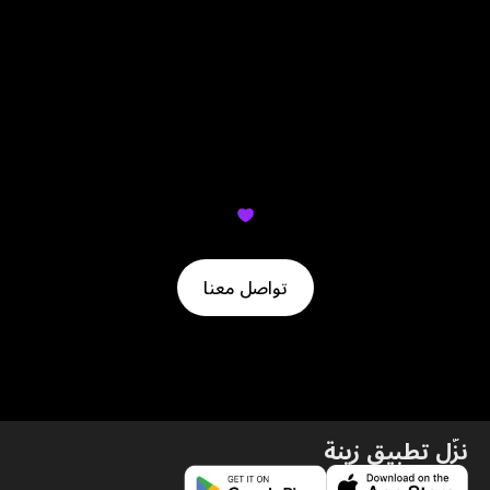
لمّا ترسل دفعة مالية لأصدقائك وجهات اتصالك عبر زينة،
بيستلموها في لحظة. 😄
لم تجد ما تبحث عنه؟ دعنا نساعدك
تواصل معنا
نزّل تطبيق زينة