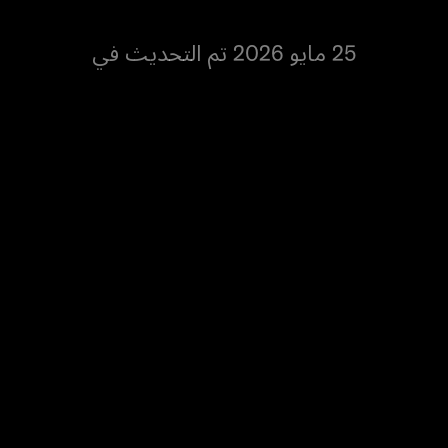
25 مايو 2026 تم التحديث في
البنكي الشخصي، بشرط إن اسم المستفيد 
الموجود على الهوية الإماراتية المربوطة ب