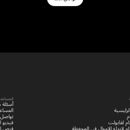
المساعدة
أسئلة م
لرئيسية
المساع
م
تواصل 
ام لڤايولت
فيديو ا
ام لإيداع الاموال في المحفظة
فرص ا