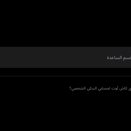
وي كاش آوت لحسابي البنكي الشخصي؟
ش آوت لحسابي ا