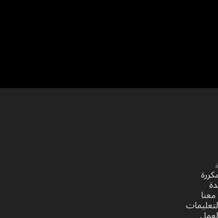
كررة
دة
معنا
لتعليمات
لعمل