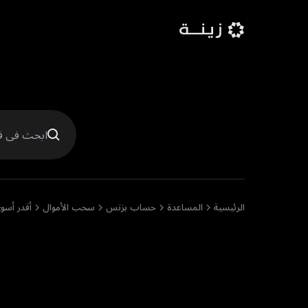
شخصي
أعمال
ڤايولت
الموارد
الرئيسية
المساعدة
حساب بزنس
سحب الأموال
أقدر أس
أقدر أسوي كا
الشخصي؟